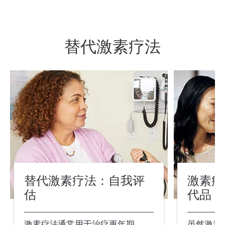
替代激素疗法
替代激素疗法：自我评
激素疗
估
代品
激素疗法通常用于治疗更年期
虽然激素