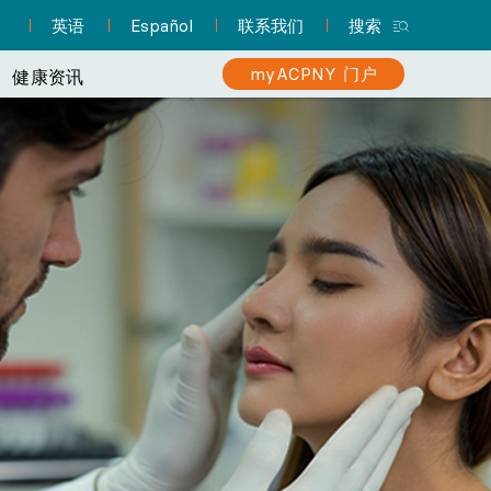
英语
Español
联系我们
搜索
myACPNY 门户
健康资讯
患者资源中心
如何让您的就医体验更
注册 myACPNY 患者门户
执业护士 (NP) 与您的护理
你有结肠癌风险吗？
一站式服务，涵盖您就诊准
寻找儿科医生
使用 myACPNY 预约就诊、申
您知道吗？执业护士（NP）提供
了解筛查对于早期发现和治疗的
备等所需信息。
请处方续药、查看化验结果等
的护理服务与医生大致相同。 他
重要性。
让 ACPNY 的儿科医生帮助您的孩子健康快
等。
们甚至可以担任您的初级保健医
乐地成长。
就诊中心
生。
了解更多
注册
了解更多
了解更多