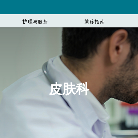
护理与服务
就诊指南
后
关于我们
健康管理
寻找诊所
服务
数字化就医体验
、眼科医生
记录与隐私
我们的医疗服务愿景
糖尿病
布朗克斯
检验科
了解 myACPNY 
加轻松便捷。
领导团队
更年期
布鲁克林
放射科
皮肤科
招聘信息
新冠肺炎
长岛
纽约州 PCMH 认证
猴痘
曼哈顿
科
健康生活博客
皇后区
史泰登岛
科
所有诊所