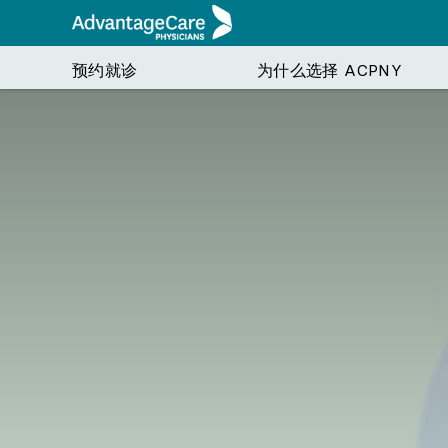
预约就诊
为什么选择 ACPNY
预约就诊
为什么选择 ACPNY
护理与服务
就诊指南
健康资讯
寻找医疗服务提供者
我们的护理方法
初级保健
就诊前
季节性健康
专科护理
就诊
预约初级保健医生 (PCP)、妇产科医生、儿科医生
护理团队
内科
注册 myACPNY
季节性流感
心脏科
医疗
或其他专科医生。
了解我们的服务提供者
家庭医学
我们接受的保险
返校健康
皮肤科
账单
我们为所有患者提供医疗服务的承诺
妇产科
预约准备
疫苗接种的重要性
内分泌科
患者资源中心
儿科
专科转诊
胃肠科
患者资源中心
血液肿瘤
常见问题解答
营养科
在正确的时间获得正确的护理
验光与眼
足病科