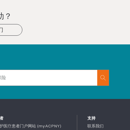
助？
们
者
支持
护医疗患者门户网站 (myACPNY)
联系我们