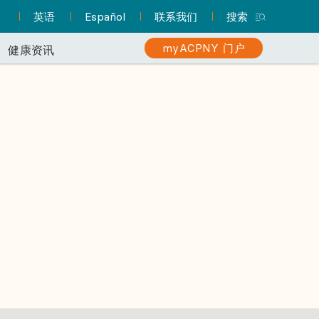
英语
Español
联系我们
搜索
myACPNY 门户
健康资讯
患者资源中心
如何让您的就医体验更
注册 myACPNY 患者门户
执业护士 (NP) 与您的护理
你有结肠癌风险吗？
一站式服务，涵盖您就诊准
寻找儿科医生
使用 myACPNY 预约就诊、申
您知道吗？执业护士（NP）提供
了解筛查对于早期发现和治疗的
备等所需信息。
请处方续药、查看化验结果等
的护理服务与医生大致相同。 他
重要性。
让 ACPNY 的儿科医生帮助您的孩子健康快
等。
们甚至可以担任您的初级保健医
乐地成长。
就诊中心
生。
了解更多
注册
了解更多
了解更多