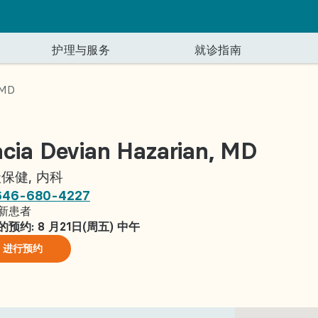
护理与服务
就诊指南
 MD
后
关于我们
健康管理
寻找诊所
服务
数字化就医体验
cia Devian Hazarian, MD
、眼科医生
记录与隐私
我们的医疗服务愿景
糖尿病
布朗克斯
检验科
了解 myACPNY 
加轻松便捷。
领导团队
更年期
布鲁克林
放射科
保健, 内科
646-680-4227
招聘信息
新冠肺炎
长岛
新患者
纽约州 PCMH 认证
猴痘
曼哈顿
的预约
: 8 月21日(周五) 中午
科
健康生活博客
皇后区
进行预约
史泰登岛
科
所有诊所