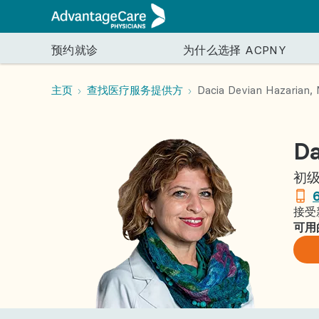
预约就诊
为什么选择 ACPNY
预约就诊
为什么选择 ACPNY
护理与服务
就诊指南
健康资讯
主页
查找医疗服务提供方
Dacia Devian Hazarian,
寻找医疗服务提供者
我们的护理方法
初级保健
就诊前
季节性健康
专科护理
就诊
Da
预约初级保健医生 (PCP)、妇产科医生、儿科医生
护理团队
内科
注册 myACPNY
季节性流感
心脏科
医疗
或其他专科医生。
了解我们的服务提供者
家庭医学
我们接受的保险
返校健康
皮肤科
账单
初级
我们为所有患者提供医疗服务的承诺
妇产科
预约准备
疫苗接种的重要性
内分泌科
接受
患者资源中心
儿科
专科转诊
胃肠科
可用
患者资源中心
血液肿瘤
常见问题解答
营养科
在正确的时间获得正确的护理
验光与眼
足病科