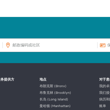
服务提供方
地点
对于患
布朗克斯 (Bronx)
我的卓
布鲁克林 (Brooklyn)
我们接
长岛 (Long Island)
病历和
曼哈顿 (Manhattan)
账单