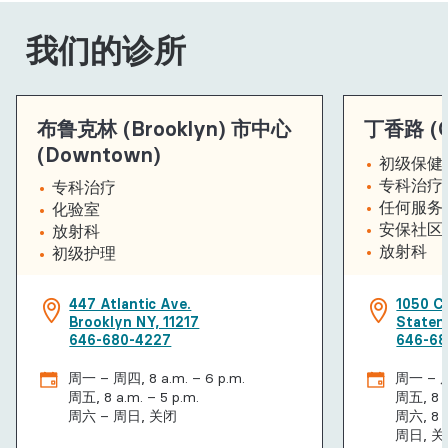
我们的诊所
布鲁克林 (Brooklyn) 市中心
丁香路 (Cl
(Downtown)
初级保健
专科治疗
专科治疗
任何服务
化验室
安保社区
放射科
放射科
初级护理
447 Atlantic Ave.
1050 C
Brooklyn NY, 11217
Staten 
646-680-4227
646-68
周一 – 周四, 8 a.m. – 6 p.m.
周一 – 周四
周五, 8 a.m. – 5 p.m.
周五, 8 a
周六 – 周日, 关闭
周六, 8 a
周日, 