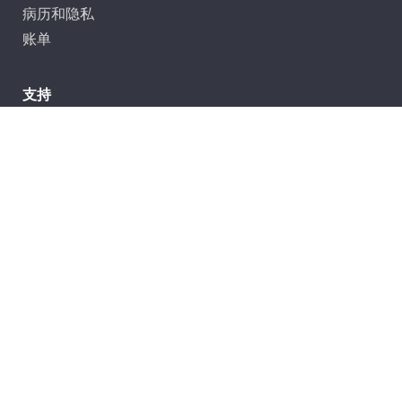
病历和隐私
账单
支持
联系我们
常见问答
我的卓护医疗患者门户网站 (myACPNY)
法律
|
非歧视政策
|
隐私和安全政策
|
可访问性声明
|
语言支持
©2026
卓护医疗中心 保留所有权利。