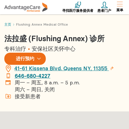
菜单
寻找医疗服务提供者
患者门户
主页
Flushing Annex Medical Office
法拉盛 (Flushing Annex) 诊所
专科治疗
安保社区关怀中心
进
进行预约
行
预
41-61 Kissena Blvd.
Queens
NY
,
11355
约
646-680-4227
周一 – 周五, 8 a.m. – 5 p.m.
周六 – 周日, 关闭
接受新患者