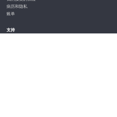
病历和隐私
账单
支持
联系我们
常见问答
我的卓护医疗患者门户网站 (myACPNY)
法律
|
非歧视政策
|
隐私和安全政策
|
可访问性声明
|
语言支持
©2026
卓护医疗中心 保留所有权利。