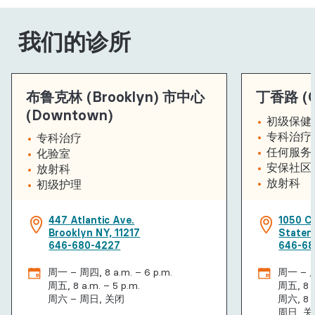
我们的诊所
布鲁克林 (Brooklyn) 市中心
丁香路 (Cl
(Downtown)
初级保健
专科治疗
专科治疗
任何服务
化验室
安保社区
放射科
放射科
初级护理
447 Atlantic Ave.
1050 C
Brooklyn NY, 11217
Staten 
646-680-4227
646-68
周一 – 周四, 8 a.m. – 6 p.m.
周一 – 周四
周五, 8 a.m. – 5 p.m.
周五, 8 a
周六 – 周日, 关闭
周六, 8 a
周日, 