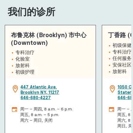
我们的诊所
布鲁克林 (Brooklyn) 市中心
丁香路 (Cl
(Downtown)
初级保健
专科治疗
专科治疗
任何服务
化验室
安保社区
放射科
放射科
初级护理
447 Atlantic Ave.
1050 C
Brooklyn NY, 11217
Staten 
646-680-4227
646-68
周一 – 周四, 8 a.m. – 6 p.m.
周一 – 周四
周五, 8 a.m. – 5 p.m.
周五, 8 a
周六 – 周日, 关闭
周六, 8 a
周日, 