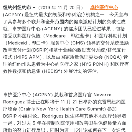
纽约州纽约市 –
（2019 年 11 月 20 日）–
卓护医疗中心
(ACPNY) 是纽约最大的初级和专科治疗机构之一，今天宣布
了其参与多个联邦和全州范围内的健康激励计划的突破性成
就。卓护医疗中心 (ACPNY) 的临床团队已经过苹果，包括
接受联邦医疗保险（Medicare，即红蓝卡）和医疗补助计划
（Medicaid，即白卡）服务中心 (CMS) 领导的交付系统激励
改革支付计划(DSRIP)和基于业绩的激励支付系统/替代支付
模式 (MIPS APM)，以及由国家质量保证委员会 (NCQA) 管
理的纽约州以患者为中心的医疗之家 (NYS PCMH) 和医疗有
效性数据和信息集 (HEDIS®) 外展计划的评估。
卓护医疗中心 (ACPNY) 总裁和首席医疗官 Navarra
Rodriguez 博士正在即将于 11 月 21 日举办的克雷恩纽约医
疗峰会 (Crain’s New York Health Care Summit) 参加
DSRIP 小组讨论。Rodriguez 医生将与其他本地医疗领导者
一起，对过去 5 年在控制医院使用和改善卫生保健质量方面
所做的努力进行反思，同时为进一步讨论如何在下一次迭代